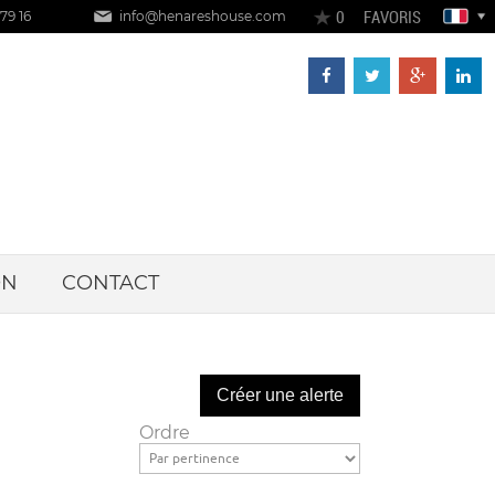
FAVORIS
79 16
info@henareshouse.com
ON
CONTACT
Ordre