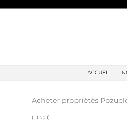
ACCUEIL
N
Acheter propriétés Pozuel
(1-1 de 1)