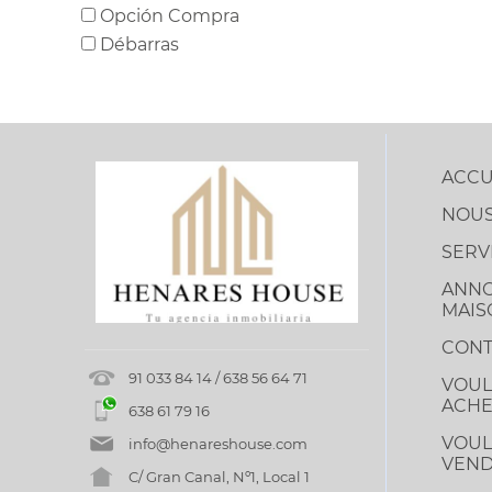
Opción Compra
Débarras
ACCU
NOU
SERV
ANNO
MAIS
CONT
91 033 84 14 / 638 56 64 71
VOUL
ACHE
638 61 79 16
VOUL
info@henareshouse.com
VEN
C/ Gran Canal, Nº1, Local 1