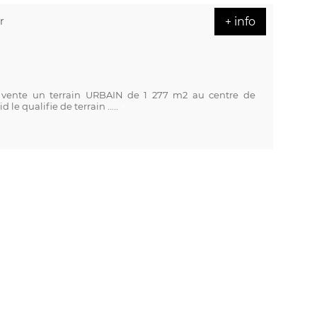
r
+ info
ente un terrain URBAIN de 1 277 m2 au centre de
 qualifie de terrain .....
+