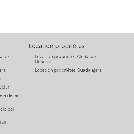
Location propriétés
lá de
Location propriétés Alcalá de
Henares
era
Location propriétés Guadalajara
o
dejar
ela de las
elo del
billa