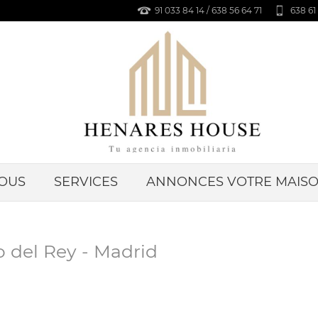
91 033 84 14 / 638 56 64 71
638 61 
OUS
SERVICES
ANNONCES VOTRE MAIS
o del Rey - Madrid