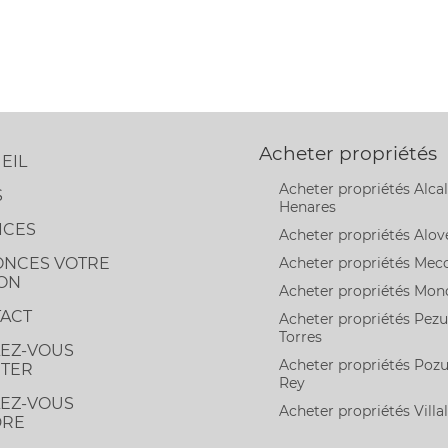
Acheter propriétés
EIL
Acheter propriétés Alca
S
Henares
ICES
Acheter propriétés Alov
NCES VOTRE
Acheter propriétés Mec
ON
Acheter propriétés Mon
ACT
Acheter propriétés Pezu
Torres
EZ-VOUS
Acheter propriétés Pozu
TER
Rey
EZ-VOUS
Acheter propriétés Villal
DRE