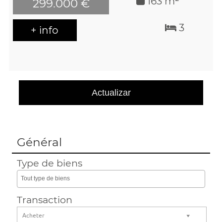
163 m²
299.000 €
3
+ info
Général
Type de biens
Tout type de biens
Transaction
Acheter