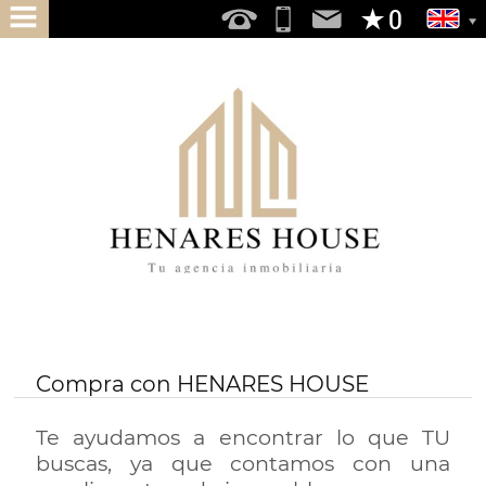
HOME
ABOUT
US
SERVICES
DO
YOU
WANT
TO
BUY
Compra con HENARES HOUSE
DO
Te ayudamos a encontrar lo que TU
YOU
buscas, ya que contamos con una
WANT