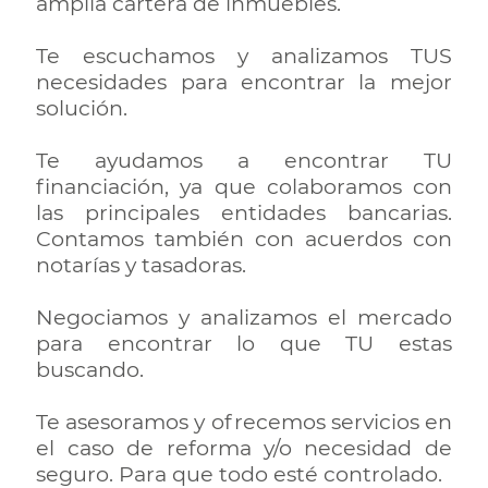
amplia cartera de inmuebles.
TO
SELL
Te escuchamos y analizamos TUS
necesidades para encontrar la mejor
FOR
solución.
RENT
Te ayudamos a encontrar TU
FUNDING
financiación, ya que colaboramos con
SEARCH
las principales entidades bancarias.
Contamos también con acuerdos con
notarías y tasadoras.
ENERGY
CERTIFICATION
Negociamos y analizamos el mercado
para encontrar lo que TU estas
REFORMS
buscando.
INSURANCE
Te asesoramos y ofrecemos servicios en
AND
el caso de reforma y/o necesidad de
REVIEWS
seguro. Para que todo esté controlado.