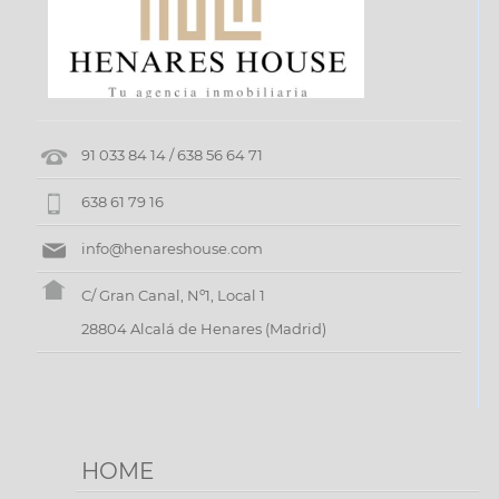
91 033 84 14 / 638 56 64 71
638 61 79 16
info@henareshouse.com
C/ Gran Canal, Nº1, Local 1
28804 Alcalá de Henares (Madrid)
HOME