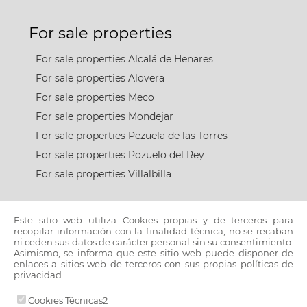
For sale properties
For sale properties Alcalá de Henares
For sale properties Alovera
For sale properties Meco
For sale properties Mondejar
For sale properties Pezuela de las Torres
For sale properties Pozuelo del Rey
For sale properties Villalbilla
For rent properties
Este sitio web utiliza Cookies propias y de terceros para
recopilar información con la finalidad técnica, no se recaban
ni ceden sus datos de carácter personal sin su consentimiento.
For rent properties Alcalá de Henares
Asimismo, se informa que este sitio web puede disponer de
enlaces a sitios web de terceros con sus propias políticas de
For rent properties Guadalajara
privacidad.
Cookies Técnicas2