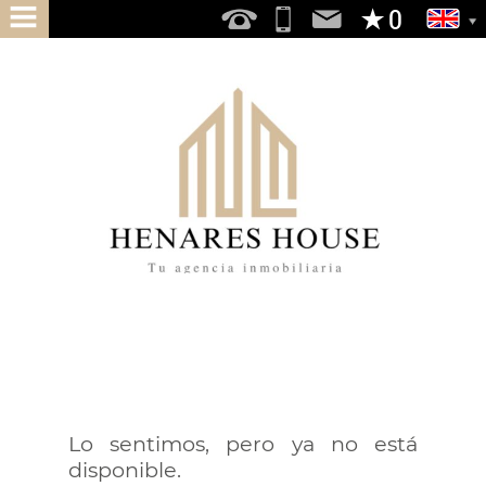
HOME
ABOUT
US
SERVICES
DO
YOU
WANT
TO
BUY
DO
Lo sentimos, pero ya no está
YOU
disponible.
WANT