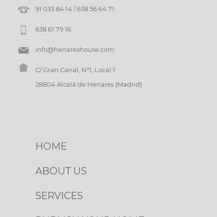
PUBLISH
91 033 84 14 / 638 56 64 71
YOUR
638 61 79 16
HOME
info@henareshouse.com
CONTACT
C/ Gran Canal, Nº1, Local 1
28804 Alcalá de Henares (Madrid)
HOME
ABOUT US
SERVICES