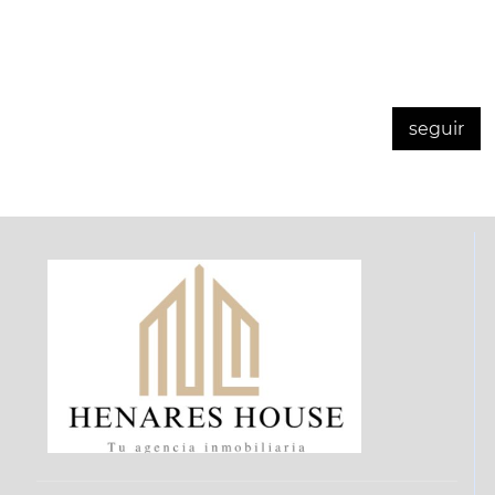
TO
SELL
FOR
RENT
seguir
FUNDING
SEARCH
ENERGY
CERTIFICATION
REFORMS
INSURANCE
AND
REVIEWS