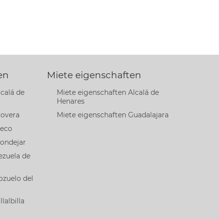
en
Miete eigenschaften
calá de
Miete eigenschaften Alcalá de
Henares
lovera
Miete eigenschaften Guadalajara
Meco
ondejar
ezuela de
ozuelo del
lalbilla