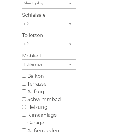
Gleichgültig
Schlafsäle
> 0
Toiletten
> 0
Möbliert
Indiferente
Balkon
Terrasse
Aufzug
Schwimmbad
Heizung
Klimaanlage
Garage
Außenboden