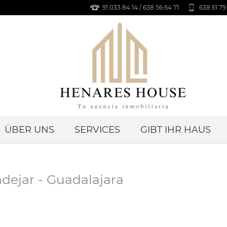
91 033 84 14 / 638 56 64 71
638 61 79
ÜBER UNS
SERVICES
GIBT IHR HAUS
dejar - Guadalajara