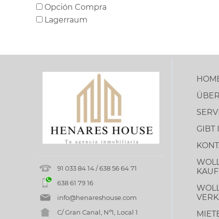
Opción Compra
Lagerraum
HOM
ÜBER
SERV
GIBT
KONT
WOLL
91 033 84 14 / 638 56 64 71
KAUF
638 61 79 16
WOLL
VERK
info@henareshouse.com
C/ Gran Canal, Nº1, Local 1
MIET