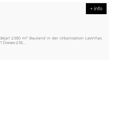
+ info
jar! 2.550 m² Bauland in der Urbanisation LasViñas.
Dieses 2.55.....
+