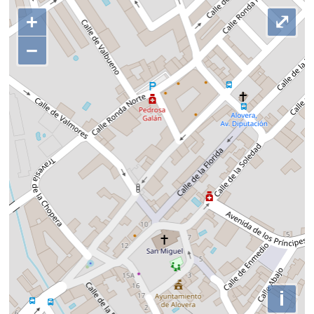
+
⤢
−
i