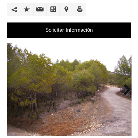
FINANCIACIÓN
CERTIFICACIONES
ENERGÉTICAS
Solicitar Información
REFORMAS
SEGUROS
Y
VALORACIONES
PUBLICA
TU
Next
VIVIENDA
CONTACTO