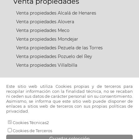
Venta propiedades
Venta propiedades Alcalá de Henares
Venta propiedades Alovera
Venta propiedades Meco
Venta propiedades Mondejar
Venta propiedades Pezuela de las Torres
Venta propiedades Pozuelo del Rey
Venta propiedades Villalbilla
Alquiler propiedades
Este sitio web utiliza Cookies propias y de terceros para
recopilar información con la finalidad técnica, no se recaban
ni ceden sus datos de carácter personal sin su consentimiento.
Alquiler propiedades Alcalá de Henares
Asimismo, se informa que este sitio web puede disponer de
enlaces a sitios web de terceros con sus propias políticas de
Alquiler propiedades Guadalajara
privacidad.
Cookies Técnicas2
© 2026 www.henareshouse.com |
Cookies de Terceros
Aviso legal y política de privacidad
|